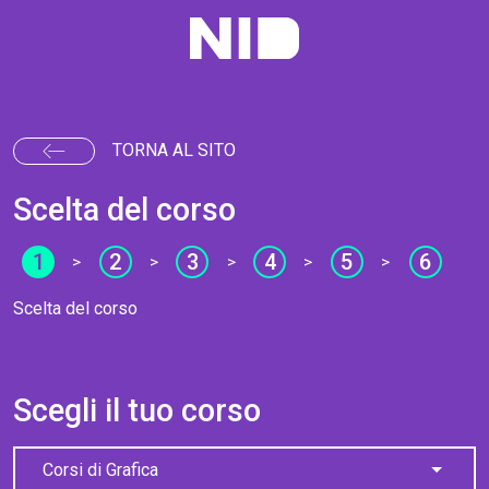
TORNA AL SITO
Scelta del corso
1
2
3
4
5
6
>
>
>
>
>
Scelta del corso
Scegli il tuo corso
Corsi di Grafica