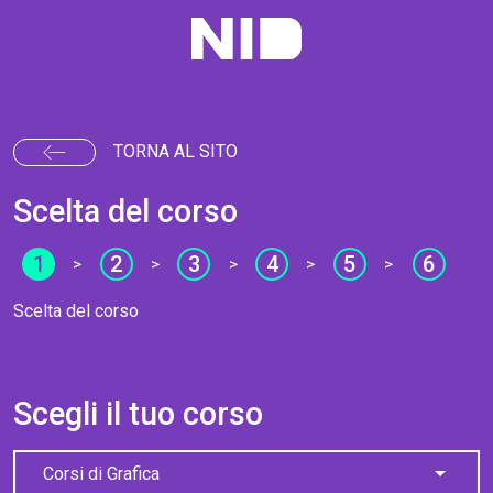
TORNA AL SITO
Scelta del corso
1
2
3
4
5
6
>
>
>
>
>
Scelta del corso
Scegli il tuo corso
Corsi di Grafica